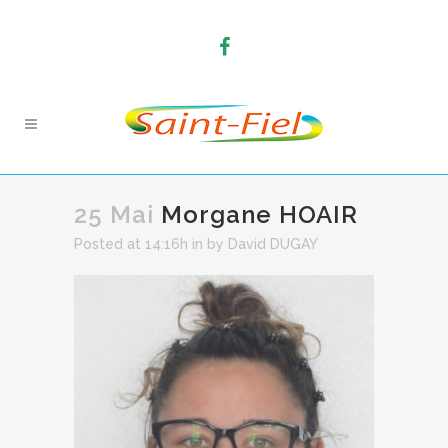
25 Mai
Morgane HOAIR
Posted at 14:16h
in
by
David DUGAY