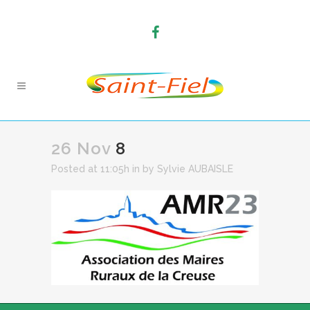
26 Nov
8
Posted at 11:05h
in
by
Sylvie AUBAISLE