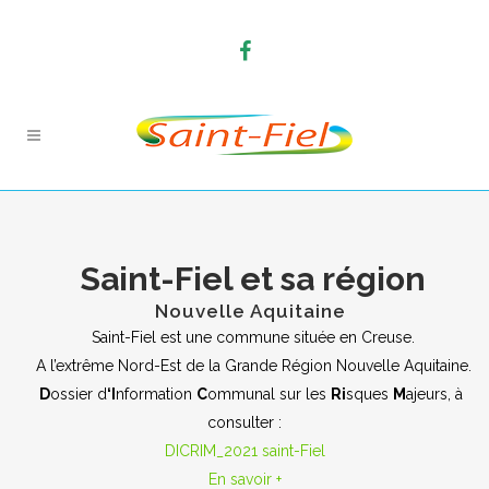
Saint-Fiel et sa région
Nouvelle Aquitaine
Saint-Fiel est une commune située en Creuse.
A l’extrême Nord-Est de la Grande Région Nouvelle Aquitaine.
D
ossier d
‘I
nformation
C
ommunal sur les
Ri
sques
M
ajeurs, à
consulter :
DICRIM_2021 saint-Fiel
En savoir +