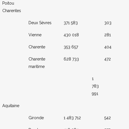
Poitou
Charentes
Deux Sèvres
371 583
303
Vienne
430 018
281
Charente
353 657
404
Charente
628 733
472
maritime
1
783
991
Aquitaine
Gironde
1 483 712
542