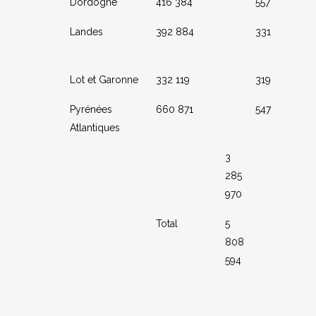
Dordogne
416 384
557
Landes
392 884
331
Lot et Garonne
332 119
319
Pyrénées
660 871
547
Atlantiques
3
285
970
Total
5
808
594