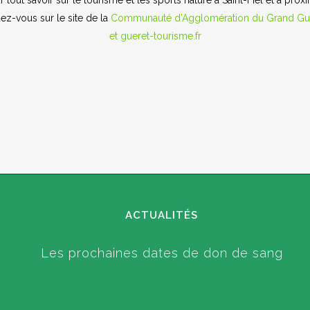
r tout savoir sur le tourisme et les sports nature à Saint-Fiel et à proxi
ez-vous sur le site de la
Communauté d’Agglomération du Grand Gu
et
gueret-tourisme.fr
ACTUALITÉS
Les prochaines dates de don de sang