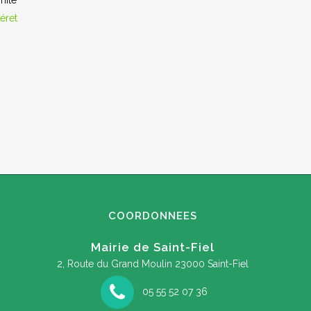
mité
éret
COORDONNEES
Mairie de Saint-Fiel
2, Route du Grand Moulin
23000 Saint-Fiel
05 55 52 07 36