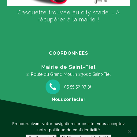
Casquette trouvée au city stade …. A
récupérer à la mairie !
COORDONNEES
Mairie de Saint-Fiel
2, Route du Grand Moulin
23000 Saint-Fiel
05 55 52 07 36
Nous contacter
En poursuivant votre navigation sur ce site, vous acceptez
notre politique de confidentialité
Mentions légales