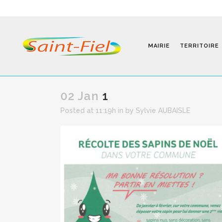
MAIRIE
TERRITOIRE
02 Jan
1
Posted at 11:19h
in
by
Sylvie AUBAISLE
Programmes
Infos Pratiques
Modalités D’inscription
Séjours