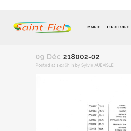
MAIRIE
TERRITOIRE
09 Déc
218002-02
Posted at 14:46h
in
by
Sylvie AUBAISLE
Programmes
Infos Pratiques
Modalités D’inscription
Séjours