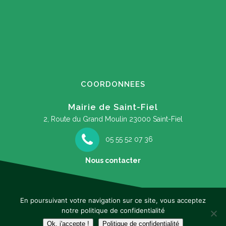
COORDONNEES
Mairie de Saint-Fiel
2, Route du Grand Moulin
23000 Saint-Fiel
05 55 52 07 36
Nous contacter
En poursuivant votre navigation sur ce site, vous acceptez
notre politique de confidentialité
Mentions légales
Ok, j'accepte !
Politique de confidentialité