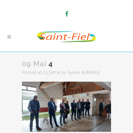
09 Mai
4
Posted at 13:30h
in
by
Sylvie AUBAISLE