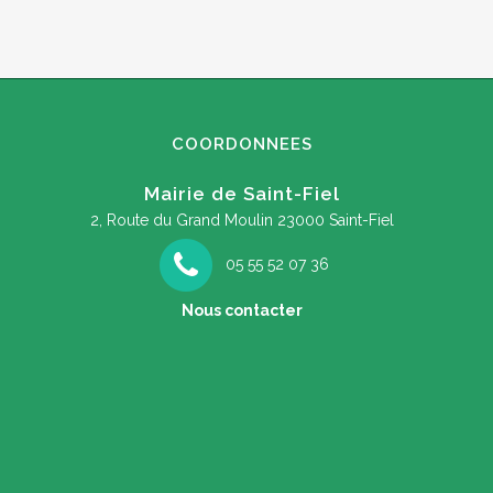
COORDONNEES
Mairie de Saint-Fiel
2, Route du Grand Moulin
23000 Saint-Fiel
05 55 52 07 36
Nous contacter
A la découverte des papillons de nuit,
Conc
vendredi 24 juillet 2026 !