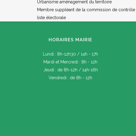
Urbanisme aménagement du territoire
Membre suppléant de la commission de contrôle c
liste électorale
HORAIRES MAIRIE
Lundi : 8h-12h30 / 14h - 17h
Les prochaines dates de don de san
Mardi et Mercredi : 8h - 12h
Jeudi : de 8h-12h / 14h-16h
Vendredi : de 8h - 12h