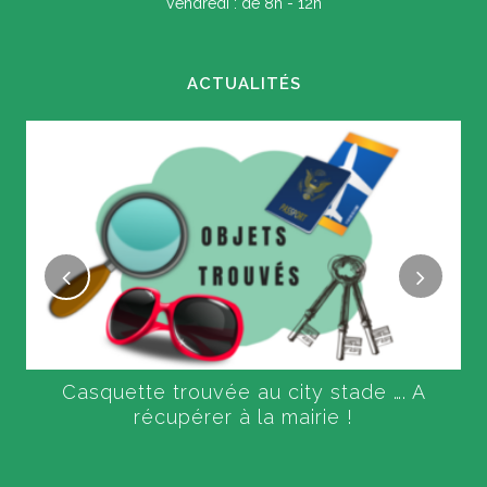
Vendredi : de 8h - 12h
ACTUALITÉS
Casquette trouvée au city stade …. A
soirée
récupérer à la mairie !