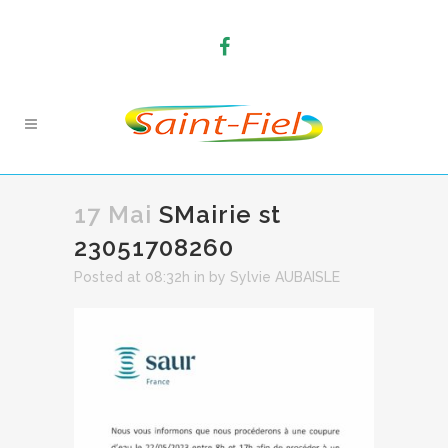
17 Mai
SMairie st
23051708260
Posted at 08:32h
in
by
Sylvie AUBAISLE