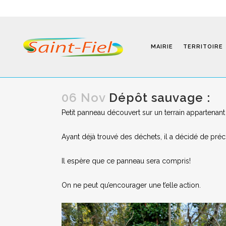
MAIRIE
TERRITOIRE
06 Nov
Dépôt sauvage :
Petit panneau découvert sur un terrain appartenant
Programmes
Ayant déjà trouvé des déchets, il a décidé de préci
Infos Pratiques
Il espère que ce panneau sera compris!
Modalités D’inscription
On ne peut qu’encourager une t’elle action.
Séjours