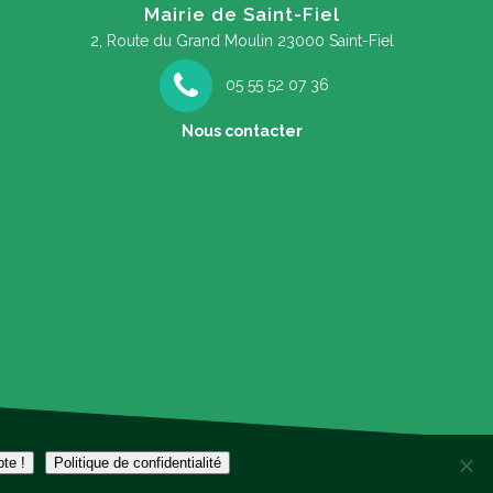
Mairie de Saint-Fiel
2, Route du Grand Moulin
23000 Saint-Fiel
05 55 52 07 36
Nous contacter
soirée à la découverte des papillons de
F
nuit !
pte !
Politique de confidentialité