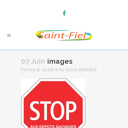
07 Juin
images
Posted at 09:12h
in
by
Sylvie AUBAISLE