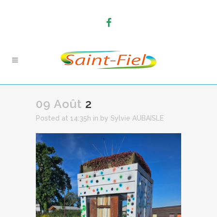
09 Août
2
Posted at 14:35h
in
by
Sylvie AUBAISLE