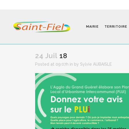
MAIRIE
TERRITOIRE
24 Juil
18
Posted at 09:07h
in
by
Sylvie AUBAISLE
Programmes
Infos Pratiques
Modalités D’inscription
Séjours