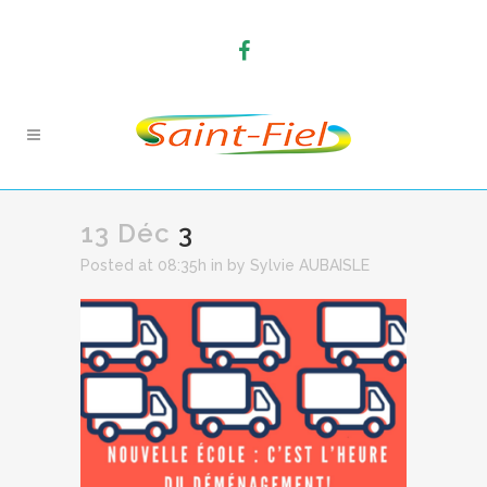
13 Déc
3
Posted at 08:35h
in
by
Sylvie AUBAISLE