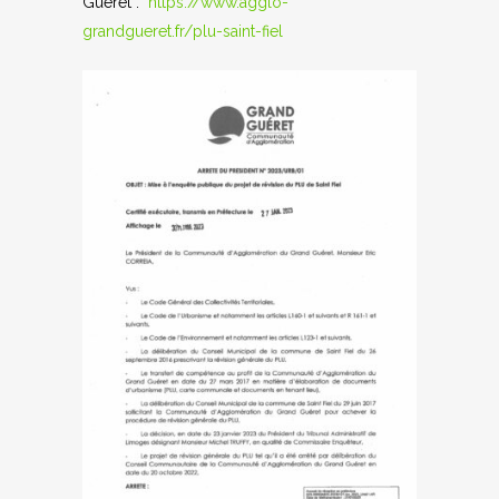
Guéret :
https://www.agglo-
grandgueret.fr/plu-saint-fiel