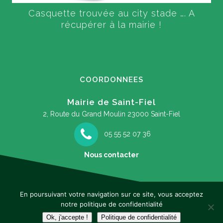
Casquette trouvée au city stade …. A
récupérer à la mairie !
COORDONNEES
Mairie de Saint-Fiel
2, Route du Grand Moulin
23000 Saint-Fiel
05 55 52 07 36
Nous contacter
En poursuivant votre navigation sur ce site, vous acceptez
notre politique de confidentialité
Mentions légales
Ok, j'accepte !
Politique de confidentialité