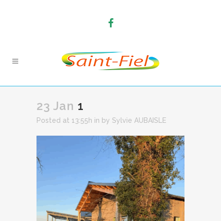
23 Jan
1
Posted at 13:55h
in
by
Sylvie AUBAISLE