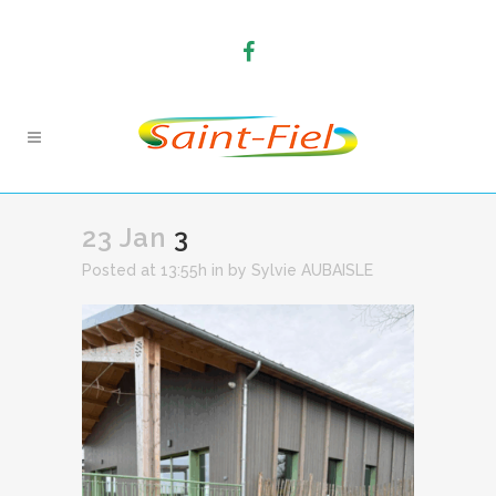
23 Jan
3
Posted at 13:55h
in
by
Sylvie AUBAISLE