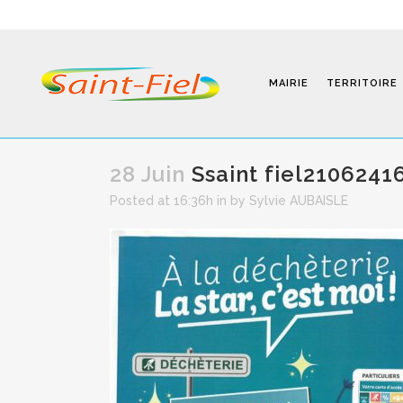
MAIRIE
TERRITOIRE
28 Juin
Ssaint fiel2106241
Posted at 16:36h
in
by
Sylvie AUBAISLE
Programmes
Infos Pratiques
Modalités D’inscription
Séjours