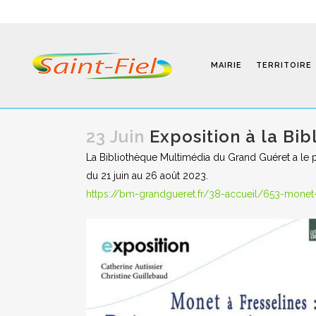
MAIRIE
TERRITOIRE
23 Juin
Exposition à la Bi
La Bibliothèque Multimédia du Grand Guéret a le pl
Programmes
du 21 juin au 26 août 2023.
https://bm-grandgueret.fr/38-accueil/653-monet-
Infos Pratiques
Modalités D’inscription
Séjours