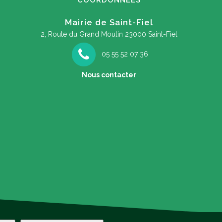
COORDONNEES
Mairie de Saint-Fiel
2, Route du Grand Moulin
23000 Saint-Fiel
05 55 52 07 36
Nous contacter
Ateliers numériques ! Inscrivez-vous …
A l