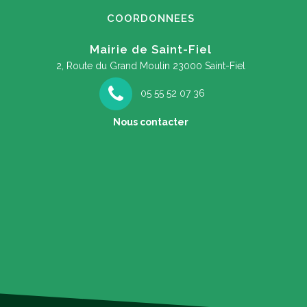
COORDONNEES
Mairie de Saint-Fiel
2, Route du Grand Moulin
23000 Saint-Fiel
05 55 52 07 36
Nous contacter
Ateliers numériques ! Inscrivez-vous …
A l