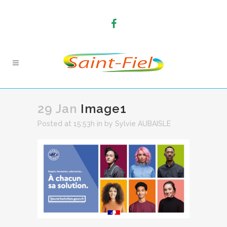
29 Jan
Image1
Posted at 15:53h
in
by
Sylvie AUBAISLE