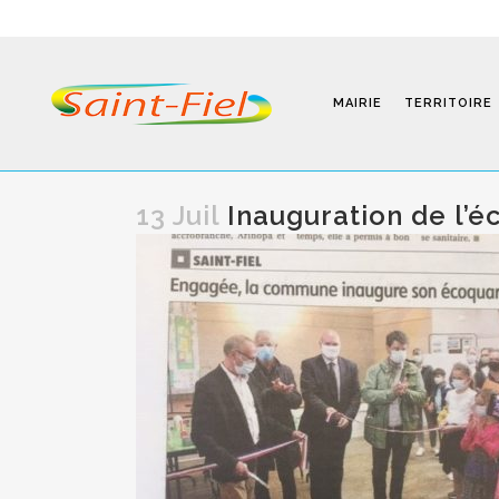
MAIRIE
TERRITOIRE
13 Juil
Inauguration de l’é
Programmes
Infos Pratiques
Modalités D’inscription
Séjours