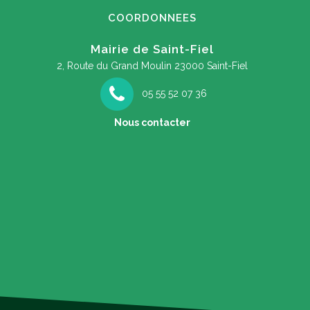
COORDONNEES
Mairie de Saint-Fiel
2, Route du Grand Moulin
23000 Saint-Fiel
05 55 52 07 36
Nous contacter
soirée à la découverte des papillons de
F
nuit !