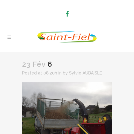
23 Fév
6
Posted at 08:20h
in
by
Sylvie AUBAISLE