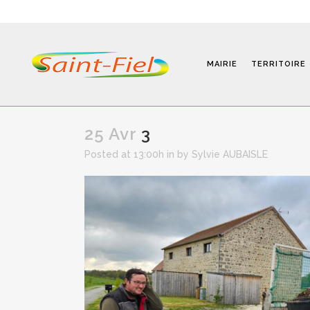
MAIRIE
TERRITOIRE
25 Avr
3
Posted at 13:00h
in
by
Sylvie AUBAISLE
Programmes
Infos Pratiques
Modalités D’inscription
Séjours