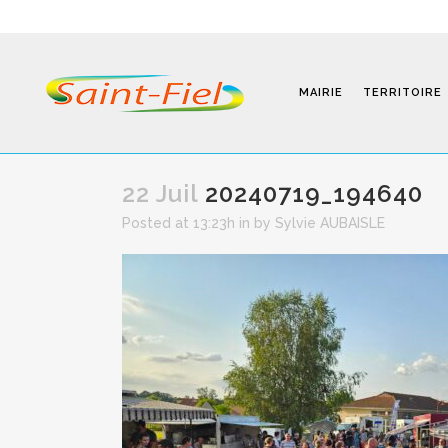
MAIRIE
TERRITOIRE
22 Juil
20240719_194640
Posted at 13:23h
in
by
Sylvie AUBAISLE
Programmes
Infos Pratiques
Modalités D’inscription
Séjours