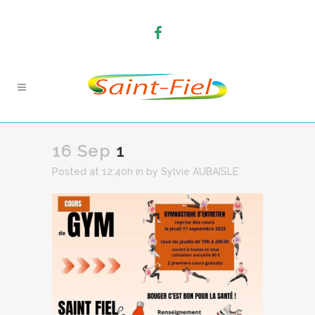
16 Sep
1
Posted at 12:40h
in
by
Sylvie AUBAISLE