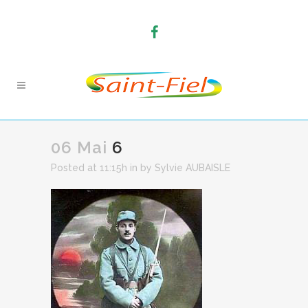
06 Mai
6
Posted at 11:15h
in
by
Sylvie AUBAISLE