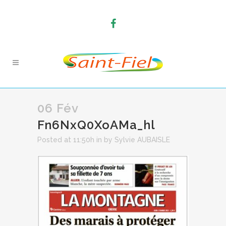
06 Fév
Fn6NxQ0XoAMa_hl
Posted at 11:50h
in
by
Sylvie AUBAISLE