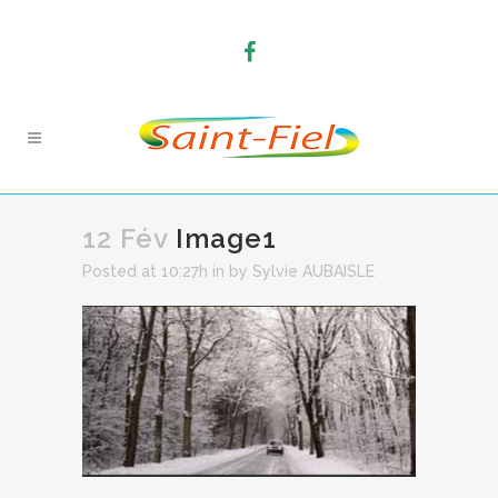
12 Fév
Image1
Posted at 10:27h
in
by
Sylvie AUBAISLE