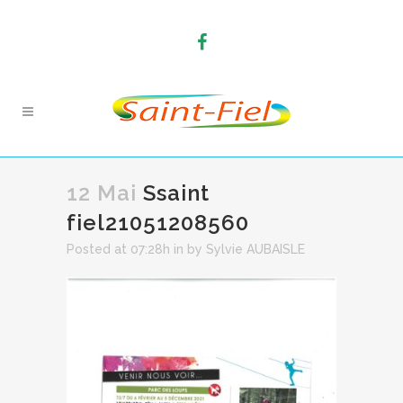
12 Mai
Ssaint
fiel21051208560
Posted at 07:28h
in
by
Sylvie AUBAISLE