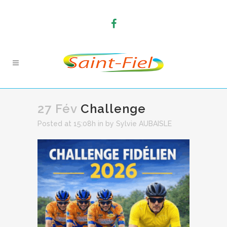
27 Fév
Challenge
Posted at 15:08h
in
by
Sylvie AUBAISLE