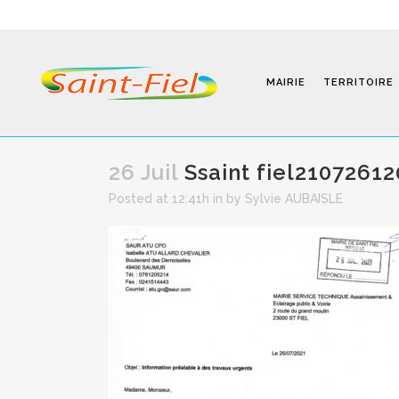
MAIRIE
TERRITOIRE
26 Juil
Ssaint fiel2107261
Posted at 12:41h
in
by
Sylvie AUBAISLE
Programmes
Infos Pratiques
Modalités D’inscription
Séjours