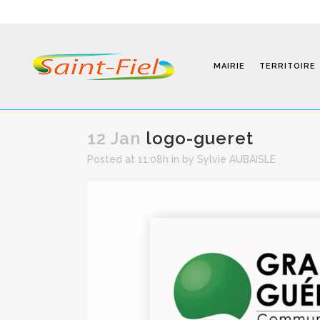
MAIRIE
TERRITOIRE
12 Jan
logo-gueret
Posted at 11:08h
in
by
Sylvie AUBAISLE
Programmes
Infos Pratiques
Modalités D’inscription
Séjours