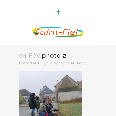
04 Fév
photo 2
Posted at 14:47h
in
by
Sylvie AUBAISLE