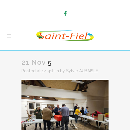
21 Nov
5
Posted at 14:41h
in
by
Sylvie AUBAISLE