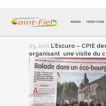
MAIRIE
TERRITOIRE
09 Juin
L’Escuro – CPIE de
organisant une visite du 
Programmes
Infos Pratiques
Modalités D’inscription
Séjours