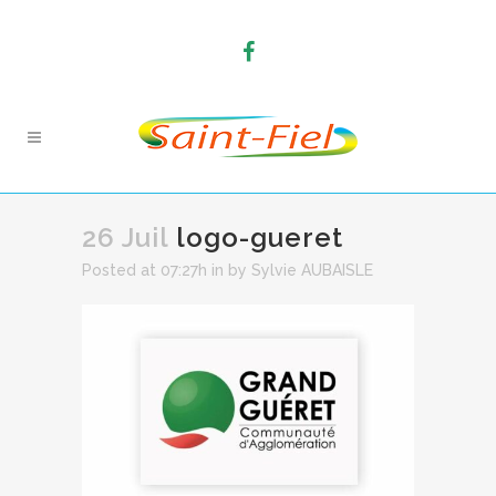
26 Juil
logo-gueret
Posted at 07:27h
in
by
Sylvie AUBAISLE