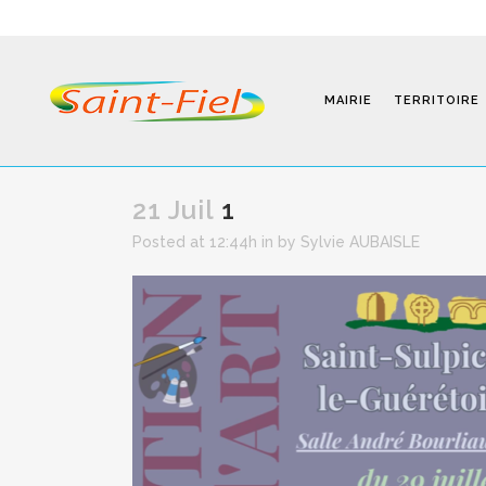
MAIRIE
TERRITOIRE
21 Juil
1
Posted at 12:44h
in
by
Sylvie AUBAISLE
Programmes
Infos Pratiques
Modalités D’inscription
Séjours