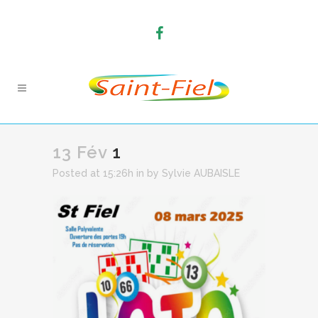
13 Fév
1
Posted at 15:26h
in
by
Sylvie AUBAISLE