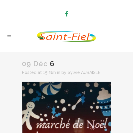
09 Déc
6
Posted at 15:26h
in
by
Sylvie AUBAISLE