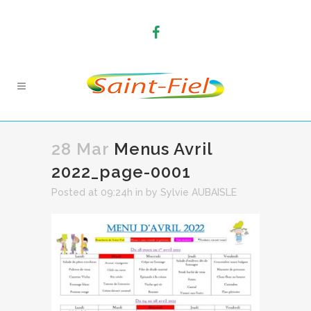
28 Mar
Menus Avril
2022_page-0001
Posted at 09:24h
in
by
Sylvie AUBAISLE