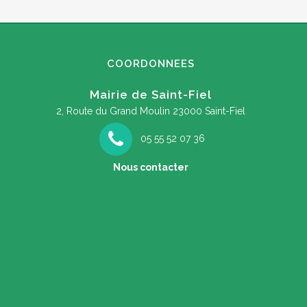
COORDONNEES
Mairie de Saint-Fiel
2, Route du Grand Moulin
23000 Saint-Fiel
05 55 52 07 36
Nous contacter
soirée à la découverte des papillons de
F
nuit !