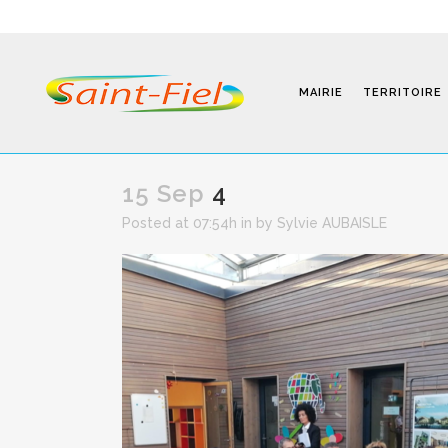
MAIRIE
TERRITOIRE
15 Sep
4
Posted at 07:54h
in
by
Sylvie AUBAISLE
Programmes
Infos Pratiques
Modalités D’inscription
Séjours