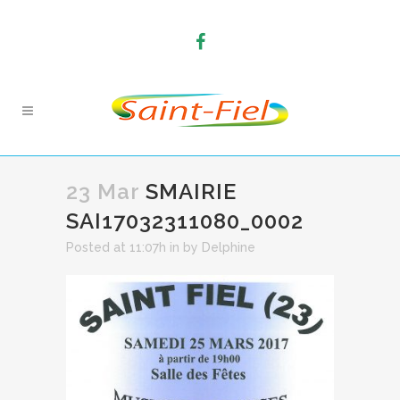
23 Mar
SMAIRIE
SAI17032311080_0002
Posted at 11:07h
in
by
Delphine