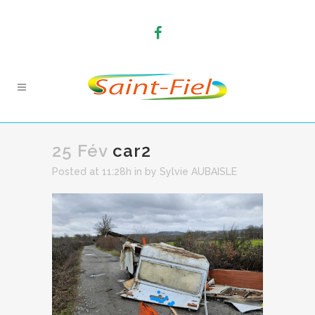
25 Fév
car2
Posted at 11:28h
in
by
Sylvie AUBAISLE